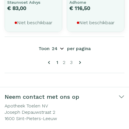
Steunvoet Advys
Adhome
€ 83,00
€ 116,50
Niet beschikbaar
Niet beschikbaar
Toon
per pagina
Pagina's
U lees momenteel pagina
Pagina
Pagina
1
2
3
Neem contact met ons op
Apotheek Toelen NV
Joseph Depauwstraat 2
1600
Sint-Pieters-Leeuw