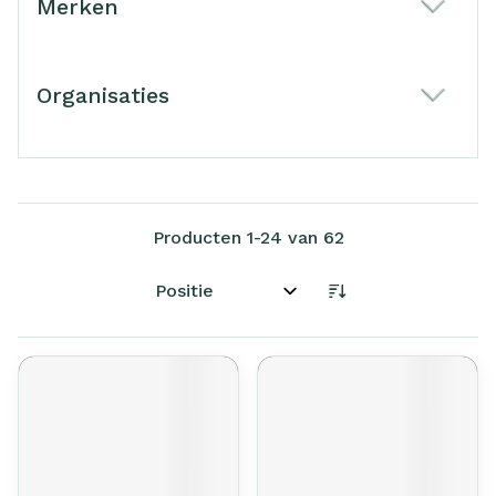
Merken
filter
Organisaties
filter
Producten
1
-
24
van
62
Sorteer op: