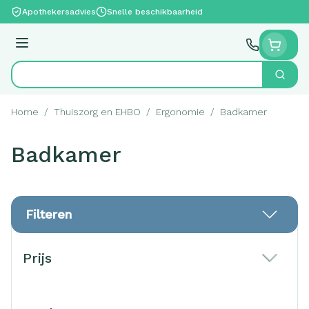
Ga naar de inhoud
Apothekersadvies
Snelle beschikbaarheid
Menu
Zoek
Product, merk, categorie...
Home
/
Thuiszorg en EHBO
/
Ergonomie
/
Badkamer
Badkamer
Filteren
Doorgaan naar productlijst
Prijs
filter