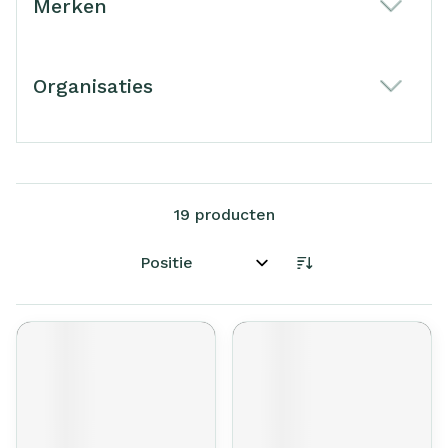
Merken
filter
Organisaties
filter
19
producten
Sorteer op: