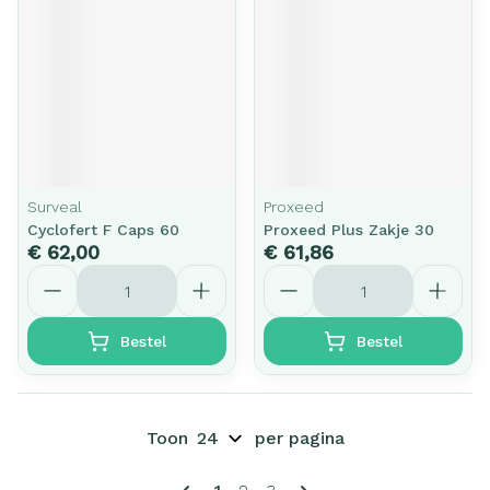
Surveal
Proxeed
Cyclofert F Caps 60
Proxeed Plus Zakje 30
€ 62,00
€ 61,86
Aantal
Aantal
Bestel
Bestel
Toon
per pagina
Pagina's
U lees momenteel pagina
Pagina
Pagina