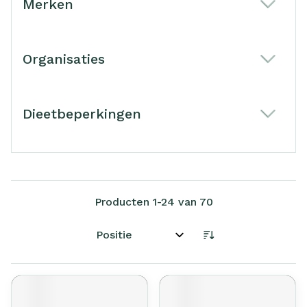
Merken
filter
Organisaties
filter
Dieetbeperkingen
filter
Producten
1
-
24
van
70
Sorteer op: