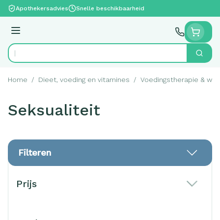
Ga naar de inhoud
Apothekersadvies
Snelle beschikbaarheid
Menu
Zoek
Product, merk, categorie...
Home
/
Dieet, voeding en vitamines
/
Voedingstherapie & welz
Seksualiteit
Filteren
Doorgaan naar productlijst
Prijs
filter