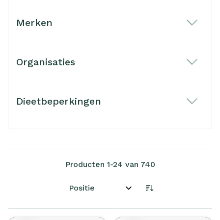
Merken
filter
Organisaties
filter
Dieetbeperkingen
filter
Producten
1
-
24
van
740
Sorteer op: