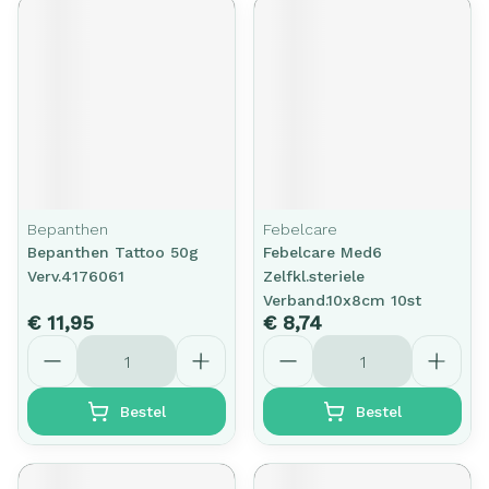
Bepanthen
Febelcare
Bepanthen Tattoo 50g
Febelcare Med6
Verv.4176061
Zelfkl.steriele
Verband.10x8cm 10st
€ 11,95
€ 8,74
Aantal
Aantal
Bestel
Bestel