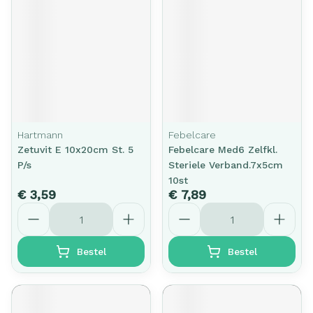
Hartmann
Febelcare
Zetuvit E 10x20cm St. 5
Febelcare Med6 Zelfkl.
P/s
Steriele Verband.7x5cm
10st
€ 3,59
€ 7,89
Aantal
Aantal
Bestel
Bestel