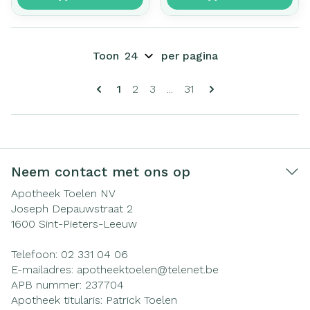
Toon
per pagina
Pagina's
U lees momenteel pagina
Pagina
Pagina
Pagina
1
2
3
...
31
Neem contact met ons op
Apotheek Toelen NV
Joseph Depauwstraat 2
1600
Sint-Pieters-Leeuw
Telefoon:
02 331 04 06
E-mailadres:
apotheektoelen@
telenet.be
APB nummer:
237704
Apotheek titularis:
Patrick Toelen