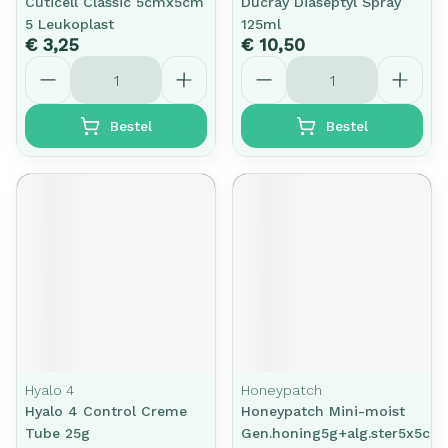
Cuticell Classic 5cmx5cm
Ducray Diaseptyl Spray
5 Leukoplast
125ml
€ 3,25
€ 10,50
Aantal
Aantal
Bestel
Bestel
Hyalo 4
Honeypatch
Hyalo 4 Control Creme
Honeypatch Mini-moist
Tube 25g
Gen.honing5g+alg.ster5x5cm