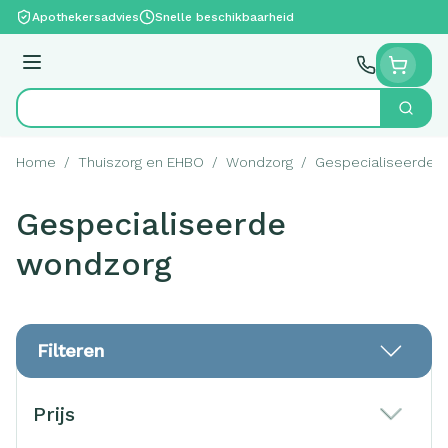
Ga naar de inhoud
Apothekersadvies
Snelle beschikbaarheid
Menu
Zoek
Product, merk, categorie...
Home
/
Thuiszorg en EHBO
/
Wondzorg
/
Gespecialiseerde 
Gespecialiseerde
wondzorg
Filteren
Doorgaan naar productlijst
Prijs
filter