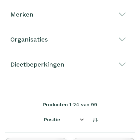
Merken
filter
Organisaties
filter
Dieetbeperkingen
filter
Producten
1
-
24
van
99
Sorteer op: