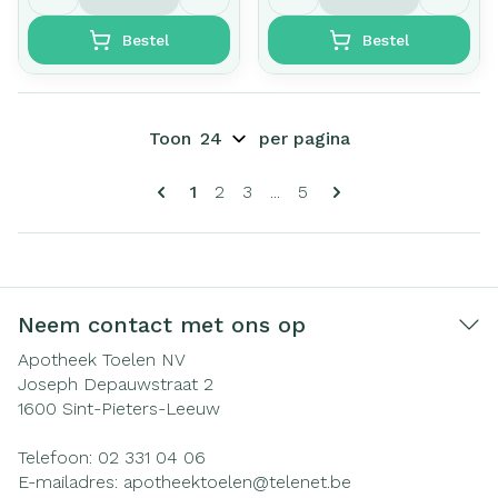
Bestel
Bestel
Toon
per pagina
Pagina's
U lees momenteel pagina
Pagina
Pagina
Pagina
1
2
3
...
5
Neem contact met ons op
Apotheek Toelen NV
Joseph Depauwstraat 2
1600
Sint-Pieters-Leeuw
Telefoon:
02 331 04 06
E-mailadres:
apotheektoelen@
telenet.be