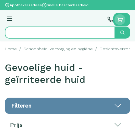
Ga naar de inhoud
Apothekersadvies
Snelle beschikbaarheid
Menu
Zoek
Product, merk, categorie...
Home
/
Schoonheid, verzorging en hygiëne
/
Gezichtsverzorgi
Gevoelige huid -
geïrriteerde huid
Filteren
Doorgaan naar productlijst
Prijs
filter