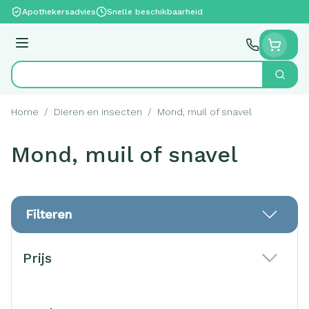
Ga naar de inhoud
Apothekersadvies
Snelle beschikbaarheid
Menu
Zoek
Product, merk, categorie...
Home
/
Dieren en insecten
/
Mond, muil of snavel
Mond, muil of snavel
Filteren
Doorgaan naar productlijst
Prijs
filter