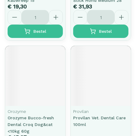
Kauwreep 15
Stick Hond Medium 28
€ 19,30
€ 31,93
Aantal
Aantal
Bestel
Bestel
Orozyme
Provilan
Orozyme Bucco-fresh
Provilan Vet. Dental Care
Dental Croq Dog&cat
100ml
<10kg 60g