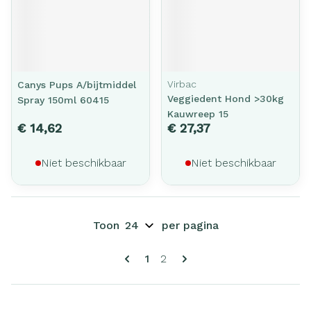
Virbac
Canys Pups A/bijtmiddel
Veggiedent Hond >30kg
Spray 150ml 60415
Kauwreep 15
€ 14,62
€ 27,37
Niet beschikbaar
Niet beschikbaar
Toon
per pagina
Pagina's
U lees momenteel pagina
Pagina
1
2