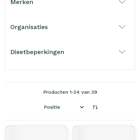
Merken
filter
Organisaties
filter
Dieetbeperkingen
filter
Producten
1
-
24
van
39
Sorteer op: