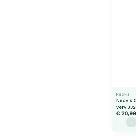
Neovis
Neovis O
Verv.33
€ 20,99
Aantal