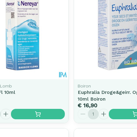
Toon meer
rging
Supplementen
Insectenw
middelen
n
Mondmaskers
issen
-
id
d
 Lomb
Boiron
Fl 10ml
Euphralia Droge&geirr. O
10ml Boiron
€ 16,90
Zelfbruiner
Scheren
Aantal