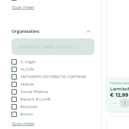
Creme, gel en 
Toon meer
Aerosol access
Blaren
Zuurstof
Eelt
Ademhalingsst
Eksteroog - li
Organisaties
filter
Toon meer
Spieren en ge
A. Vogel
Specifiek voo
Naalden en sp
ALCON
Infecties
Lichaamsverzo
ANTWERPS DISTRIBUTIE CENTRUM
Spuiten
Febelcar
Deodorant
Abbvie
Larmisof
Oplossing voor 
Axone Pharma
Gezichtsverzor
Luizen
€ 12,99
Bausch & Lomb
Naalden
Aantal
Biosynex
Naalden voor i
Boiron
Diagnostica
pennaalden
Toon meer
Toon meer