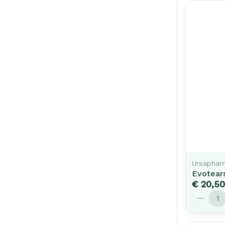
Ursaphar
Evotear
€ 20,50
Aantal