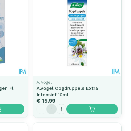
erende
Parfums en
geurproducten
A. Vogel
gen Fl
A.Vogel Oogdruppels Extra
Intensief 10ml
€ 15,99
CBD
Aantal