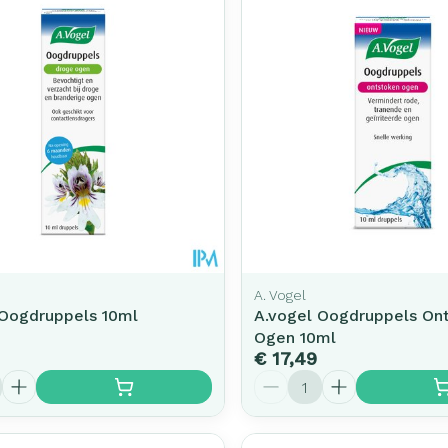
A. Vogel
 Oogdruppels 10ml
A.vogel Oogdruppels On
Ogen 10ml
€ 17,49
Aantal