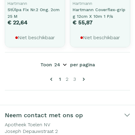
Hartmann
Hartmann
StÜlpa Fix Nr.2 Ong. 2cm
Hartmann Coverflex-grip
25 M
g 12cm X 10m 1 P/s
€ 22,64
€ 55,87
Niet beschikbaar
Niet beschikbaar
Toon
per pagina
Pagina's
U lees momenteel pagina
Pagina
Pagina
1
2
3
Neem contact met ons op
Apotheek Toelen NV
Joseph Depauwstraat 2