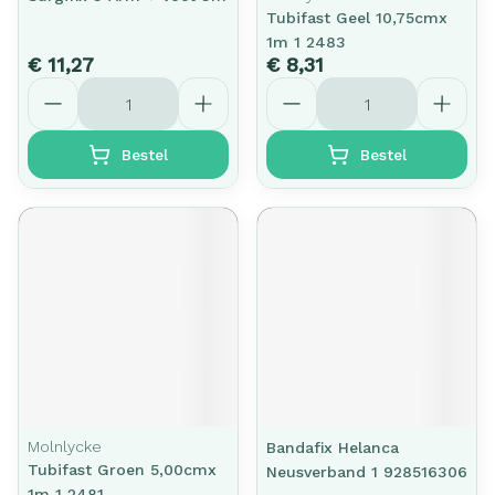
Tubifast Geel 10,75cmx
1m 1 2483
€ 11,27
€ 8,31
Aantal
Aantal
Bestel
Bestel
Molnlycke
Bandafix Helanca
Tubifast Groen 5,00cmx
Neusverband 1 928516306
1m 1 2481