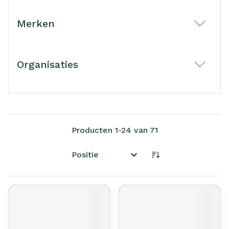
Merken
filter
Organisaties
filter
Producten
1
-
24
van
71
Sorteer op: