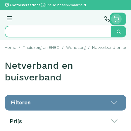
Ga naar de inhoud
Apothekersadvies
Snelle beschikbaarheid
Menu
Zoek
Product, merk, categorie...
Home
/
Thuiszorg en EHBO
/
Wondzorg
/
Netverband en bui
Netverband en
buisverband
Filteren
Doorgaan naar productlijst
Prijs
filter