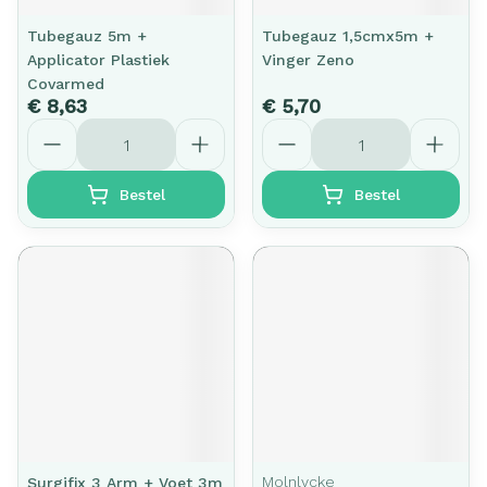
Tubegauz 5m +
Tubegauz 1,5cmx5m +
Applicator Plastiek
Vinger Zeno
Covarmed
€ 8,63
€ 5,70
Aantal
Aantal
Bestel
Bestel
Molnlycke
Surgifix 3 Arm + Voet 3m