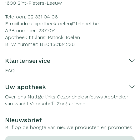
1600
Sint-Pieters-Leeuw
Telefoon:
02 331 04 06
E-mailadres:
apotheektoelen@
telenet.be
APB nummer:
237704
Apotheek titularis:
Patrick Toelen
BTW nummer:
BE0430134226
Klantenservice
FAQ
Uw apotheek
Over ons
Nuttige links
Gezondheidsnieuws
Apotheker
van wacht
Voorschrift
Zorgtarieven
Nieuwsbrief
Blijf op de hoogte van nieuwe producten en promoties
E-mail adres