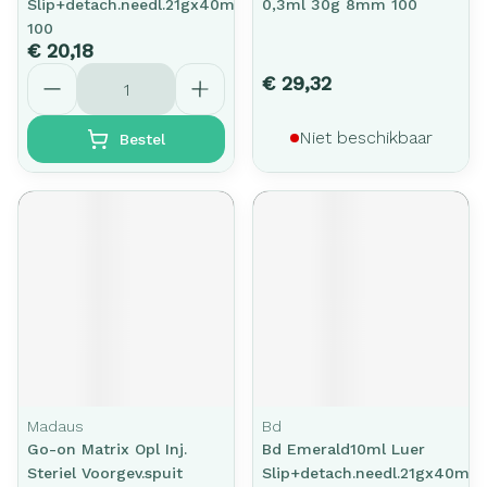
Slip+detach.needl.21gx40mm
0,3ml 30g 8mm 100
100
€ 20,18
Aantal
€ 29,32
Niet beschikbaar
Bestel
Madaus
Bd
Go-on Matrix Opl Inj.
Bd Emerald10ml Luer
Steriel Voorgev.spuit
Slip+detach.needl.21gx40mm