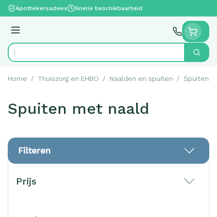
Ga naar de inhoud
Apothekersadvies
Snelle beschikbaarheid
Menu
Zoek
Product, merk, categorie...
Home
/
Thuiszorg en EHBO
/
Naalden en spuiten
/
Spuiten
/
Spuiten met naald
Filteren
Doorgaan naar productlijst
Prijs
filter