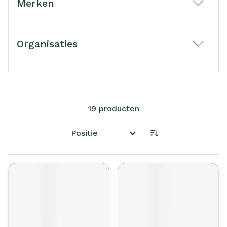
Merken
filter
Organisaties
filter
19
producten
Sorteer op: