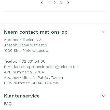
Pagina's
U lees momenteel pagina
Pagina
Pagina
1
2
3
Neem contact met ons op
Apotheek Toelen NV
Joseph Depauwstraat 2
1600
Sint-Pieters-Leeuw
Telefoon:
02 331 04 06
E-mailadres:
apotheektoelen@
telenet.be
APB nummer:
237704
Apotheek titularis:
Patrick Toelen
BTW nummer:
BE0430134226
Klantenservice
FAQ