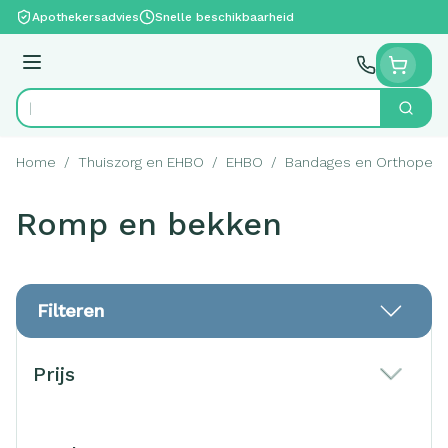
Ga naar de inhoud
Apothekersadvies
Snelle beschikbaarheid
Menu
Zoek
Product, merk, categorie...
Home
/
Thuiszorg en EHBO
/
EHBO
/
Bandages en Orthopedi
Romp en bekken
Filteren
Doorgaan naar productlijst
Prijs
filter