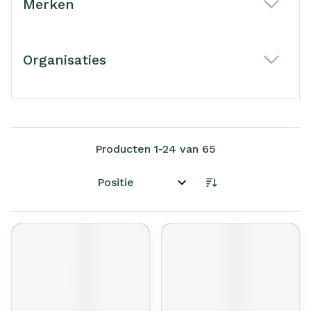
Merken
filter
Organisaties
filter
Producten
1
-
24
van
65
Sorteer op: