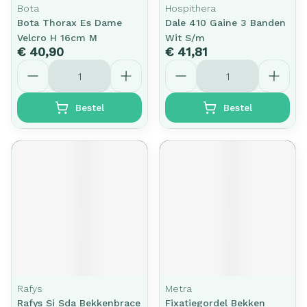
Bota
Hospithera
Bota Thorax Es Dame
Dale 410 Gaine 3 Banden
Velcro H 16cm M
Wit S/m
€ 40,90
€ 41,81
Aantal
Aantal
Bestel
Bestel
Rafys
Metra
Rafys Si Sda Bekkenbrace
Fixatiegordel Bekken