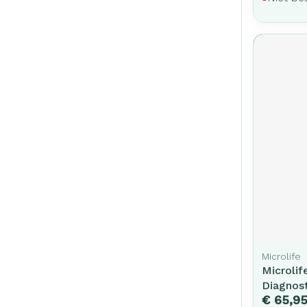
Microlife
Microli
Diagnos
€ 65,9