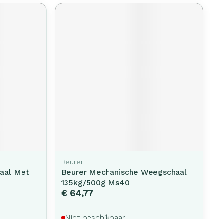
erende
Parfums en
geurproducten
CBD
Beurer
haal Met
Beurer Mechanische Weegschaal
135kg/500g Ms40
€ 64,77
Niet beschikbaar