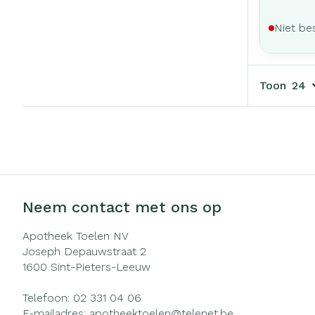
Niet be
Toon
Neem contact met ons op
Apotheek Toelen NV
Joseph Depauwstraat 2
1600
Sint-Pieters-Leeuw
Telefoon:
02 331 04 06
E-mailadres:
apotheektoelen@
telenet.be