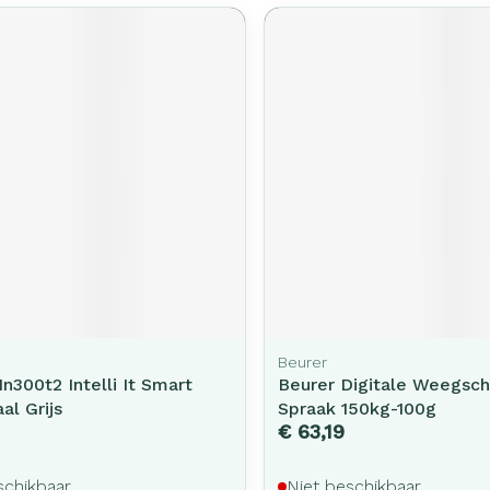
rging
Supplementen
Insectenw
middelen
n
Mondmaskers
issen
-
id
d
Zelfbruiner
Scheren
Beurer
300t2 Intelli It Smart
Beurer Digitale Weegsc
l Grijs
Spraak 150kg-100g
€ 63,19
schikbaar
Niet beschikbaar