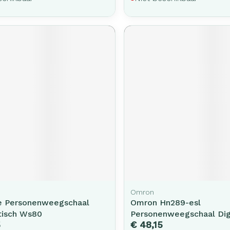
Omron
fe Personenweegschaal
Omron Hn289-esl
tisch Ws80
Personenweegschaal Digi
5
€ 48,15