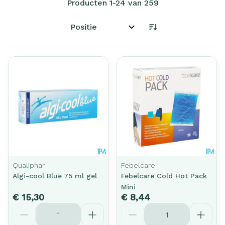
Producten
1
-
24
van
259
Sorteer op:
Qualiphar
Febelcare
Algi-cool Blue 75 ml gel
Febelcare Cold Hot Pack
Mini
€ 15,30
€ 8,44
Aantal
Aantal