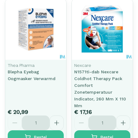
Thea Pharma
Nexcare
Blepha Eyebag
N1571ti-dab Nexcare
Oogmasker Verwarmd
Coldhot Therapy Pack
Comfort
Zonetemperatuur
Indicator, 260 Mm X 110
Mm
€ 20,99
€ 17,16
Aantal
Aantal
Bestel
Bestel