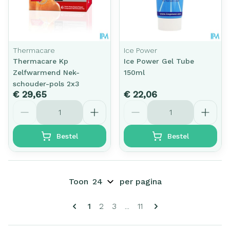
Thermacare
Ice Power
Thermacare Kp
Ice Power Gel Tube
Zelfwarmend Nek-
150ml
schouder-pols 2x3
€ 29,65
€ 22,06
Aantal
Aantal
Bestel
Bestel
Toon
per pagina
Pagina's
U lees momenteel pagina
Pagina
Pagina
Pagina
1
2
3
...
11