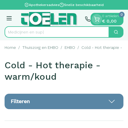
Dia 1 van 1
Ga naar de inhoud
Apothekersadvies
Snelle beschikbaarheid
0
0 artikelen
Menu
€ 0,00
Zoek
Product, merk, categorie...
Home
/
Thuiszorg en EHBO
/
EHBO
/
Cold - Hot therapie - 
Cold - Hot therapie -
warm/koud
Filteren