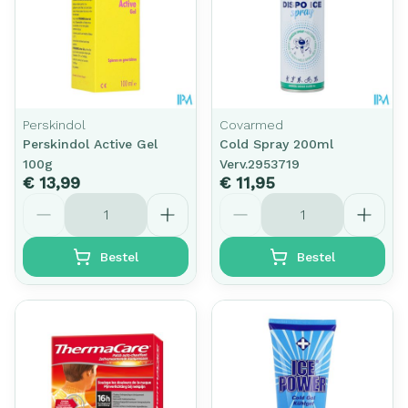
Perskindol
Covarmed
Perskindol Active Gel
Cold Spray 200ml
100g
Verv.2953719
€ 13,99
€ 11,95
Aantal
Aantal
Bestel
Bestel