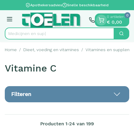
Dia 1 van 1
Ga naar de inhoud
Apothekersadvies
Snelle beschikbaarheid
0
0 artikelen
Menu
€ 0,00
Zoek
Product, merk, categorie...
Home
/
Dieet, voeding en vitamines
/
Vitamines en suppleme
Vitamine C
Filteren
Producten
1
-
24
van
199