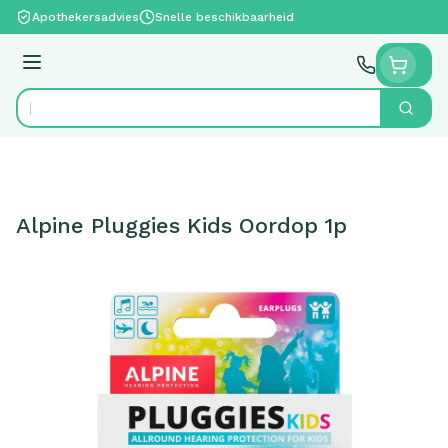
Ga naar de inhoud
Apothekersadvies
Snelle beschikbaarheid
Menu
Zoek
Product, merk, categorie...
Alpine Pluggies Kids Oordop 1p