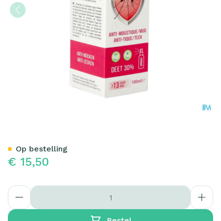
Apixo A/insect Deet 30% S
Op bestelling
€ 15,50
Aantal
Bestel