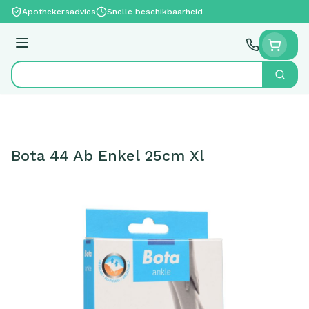
Ga naar de inhoud
Apothekersadvies
Snelle beschikbaarheid
Menu
Zoek
Product, merk, categorie...
Bota 44 Ab Enkel 25cm Xl