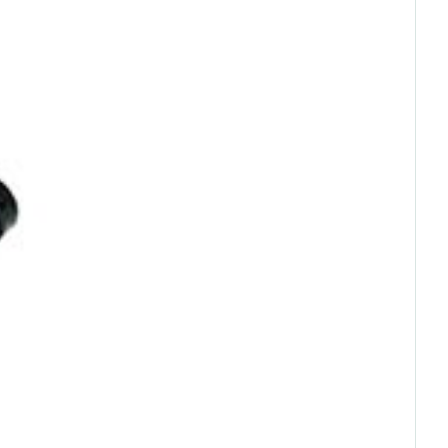
erende
Parfums en
geurproducten
CBD