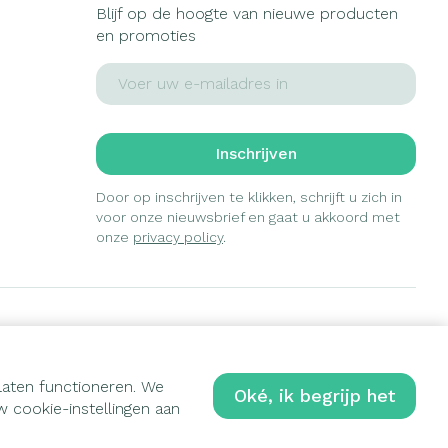
Blijf op de hoogte van nieuwe producten
en promoties
E-mail adres
Inschrijven
Door op inschrijven te klikken, schrijft u zich in
voor onze nieuwsbrief en gaat u akkoord met
onze
privacy policy
.
laten functioneren. We
Oké, ik begrijp het
 cookie-instellingen aan