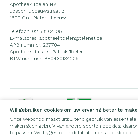
Apotheek Toelen NV
Joseph Depauwstraat 2
1600
Sint-Pieters-Leeuw
Telefoon:
02 331 04 06
E-mailadres:
apotheektoelen@
telenet.be
APB nummer:
237704
Apotheek titularis:
Patrick Toelen
BTW nummer:
BE0430134226
Wij gebruiken cookies om uw ervaring beter te make
Onze webshop maakt uitsluitend gebruik van essentiële 
maken geen gebruik van andere soorten cookies; daarom
Algemene verkoopsvoorwaarden
Privacy disclaimer
Cook
te passen. We leggen dit in detail uit in ons
cookiebeleid