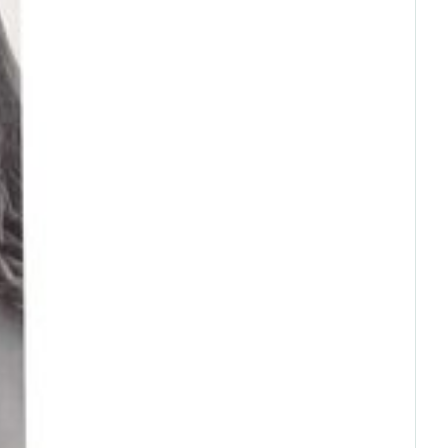
erende
Parfums en
geurproducten
CBD