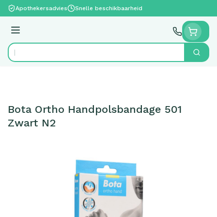
Ga naar de inhoud
Apothekersadvies
Snelle beschikbaarheid
Menu
Zoek
Product, merk, categorie...
Bota Ortho Handpolsbandage 501
Zwart N2