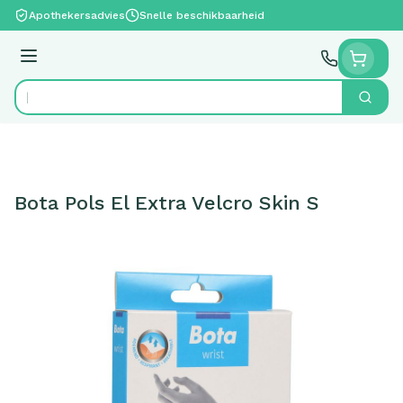
Ga naar de inhoud
Apothekersadvies
Snelle beschikbaarheid
Menu
Zoek
Product, merk, categorie...
Bota Pols El Extra Velcro Skin S