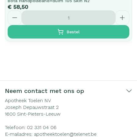
Bota Handpolsband+duim 105 Skin N2
€ 58,50
Aantal
Bestel
Neem contact met ons op
Apotheek Toelen NV
Joseph Depauwstraat 2
1600
Sint-Pieters-Leeuw
Telefoon:
02 331 04 06
E-mailadres:
apotheektoelen@
telenet.be