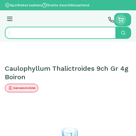
Ga naar de inhoud
Apothekersadvies
Snelle beschikbaarheid
Menu
Zoek
Product, merk, categorie...
Caulophyllum Thalictroides 9ch Gr 4g
Boiron
Geneesmiddel