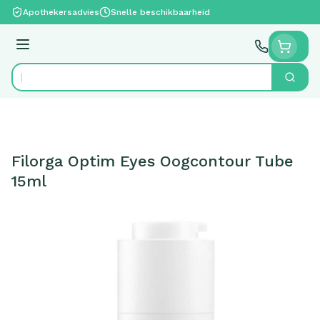
Ga naar de inhoud
Apothekersadvies
Snelle beschikbaarheid
Menu
Zoek
Product, merk, categorie...
Filorga Optim Eyes Oogcontour Tube
15ml