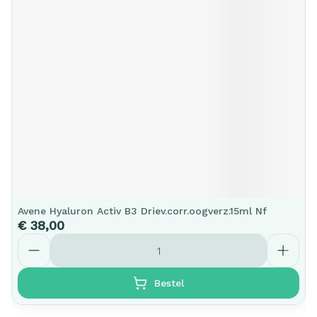
Avene Hyaluron Activ B3 Driev.corr.oogverz.15ml Nf
€ 38,00
Aantal
Bestel