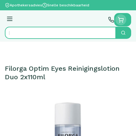
Ga naar de inhoud
Apothekersadvies
Snelle beschikbaarheid
Menu
Zoek
Product, merk, categorie...
Filorga Optim Eyes Reinigingslotion
Duo 2x110ml