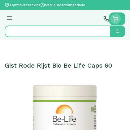
Ga naar de inhoud
Apothekersadvies
Snelle beschikbaarheid
Menu
Zoek
Product, merk, categorie...
Gist Rode Rijst Bio Be Life Caps 60