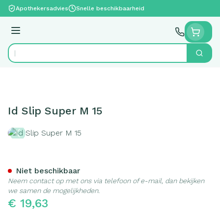
Ga naar de inhoud
Apothekersadvies
Snelle beschikbaarheid
Menu
Zoek
Product, merk, categorie...
Id Slip Super M 15
Id Slip Super M 15
Niet beschikbaar
Neem contact op met ons via telefoon of e-mail, dan bekijken
we samen de mogelijkheden.
€ 19,63