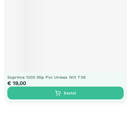
Suprima 1205 Slip Pvc Unisex Wit T36
€ 19,00
Bestel