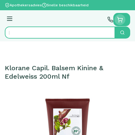
Ga naar de inhoud
Apothekersadvies
Snelle beschikbaarheid
Menu
Zoek
Product, merk, categorie...
Klorane Capil. Balsem Kinine &
Edelweiss 200ml Nf