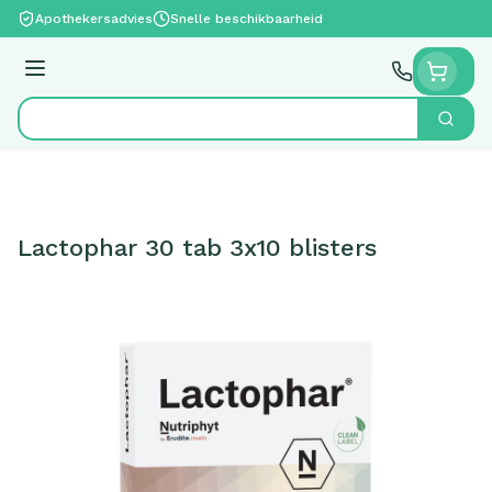
Ga naar de inhoud
Apothekersadvies
Snelle beschikbaarheid
Menu
Zoek
Product, merk, categorie...
Lactophar 30 tab 3x10 blisters