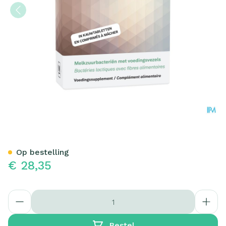
Lactophar 30 tab 3x10 blist
Op bestelling
€ 28,35
Aantal
Bestel