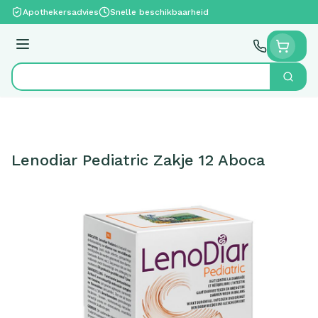
Ga naar de inhoud
Apothekersadvies
Snelle beschikbaarheid
Menu
Zoek
Product, merk, categorie...
Lenodiar Pediatric Zakje 12 Aboca