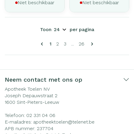
Niet beschikbaar
Niet beschikbaar
Toon
per pagina
Pagina's
U lees momenteel pagina
Pagina
Pagina
Pagina
1
2
3
...
26
Neem contact met ons op
Apotheek Toelen NV
Joseph Depauwstraat 2
1600
Sint-Pieters-Leeuw
Telefoon:
02 331 04 06
E-mailadres:
apotheektoelen@
telenet.be
APB nummer:
237704