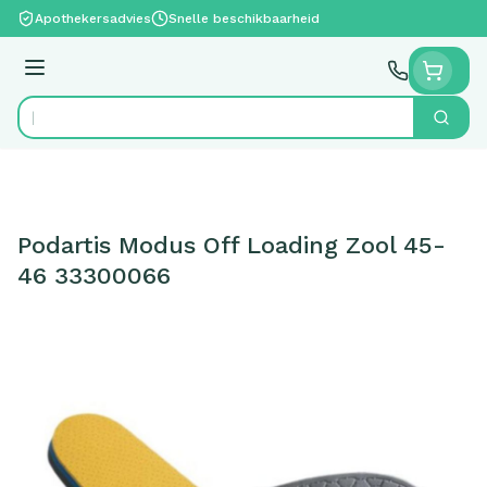
Ga naar de inhoud
Apothekersadvies
Snelle beschikbaarheid
Menu
Zoek
Product, merk, categorie...
Podartis Modus Off Loading Zool 45-
46 33300066