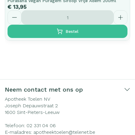
Purasana Vegan Puragem Siroop Vrije Adem 200ml
€ 13,95
Aantal
Bestel
Neem contact met ons op
Apotheek Toelen NV
Joseph Depauwstraat 2
1600
Sint-Pieters-Leeuw
Telefoon:
02 331 04 06
E-mailadres:
apotheektoelen@
telenet.be