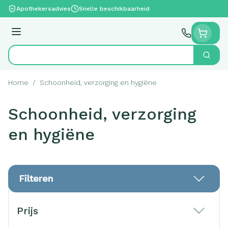
Ga naar de inhoud
Apothekersadvies
Snelle beschikbaarheid
Menu
Zoek
Product, merk, categorie...
Home
/
Schoonheid, verzorging en hygiëne
Schoonheid, verzorging
en hygiëne
Filteren
Doorgaan naar productlijst
Prijs
filter