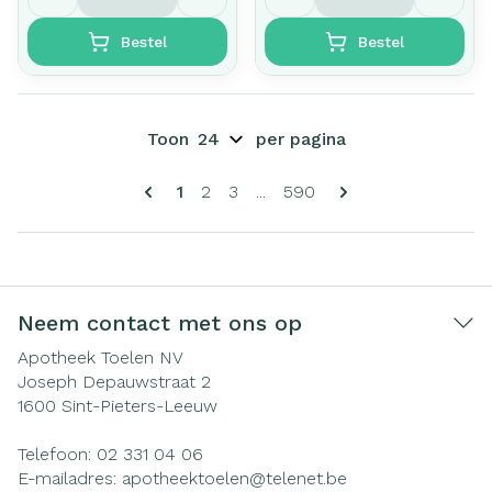
Bestel
Bestel
Toon
per pagina
Pagina's
U lees momenteel pagina
Pagina
Pagina
Pagina
1
2
3
...
590
Neem contact met ons op
Apotheek Toelen NV
Joseph Depauwstraat 2
1600
Sint-Pieters-Leeuw
Telefoon:
02 331 04 06
E-mailadres:
apotheektoelen@
telenet.be