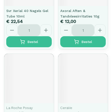
Svr Xerial 40 Nagels Gel
Axoral Aften &
Tube 10ml
Tandvleesirritaties 10g
€ 22,54
€ 12,00
Aantal
Aantal
Bestel
Bestel
La Roche Posay
CeraVe