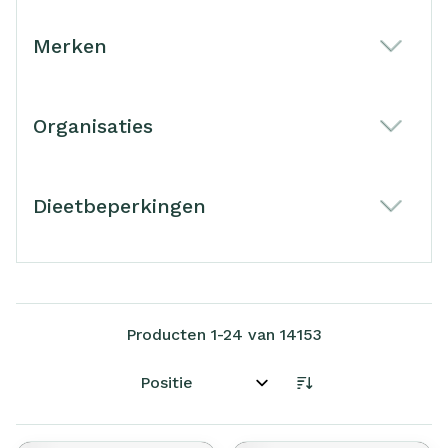
Merken
filter
Organisaties
filter
Dieetbeperkingen
filter
Producten
1
-
24
van
14153
Sorteer op: