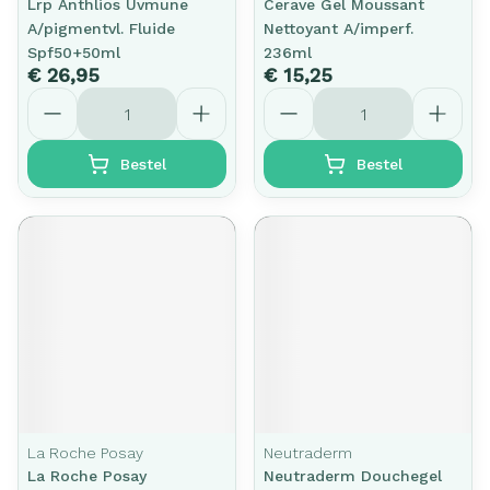
Lrp Anthlios Uvmune
Cerave Gel Moussant
A/pigmentvl. Fluide
Nettoyant A/imperf.
Spf50+50ml
236ml
€ 26,95
€ 15,25
Aantal
Aantal
Bestel
Bestel
La Roche Posay
Neutraderm
La Roche Posay
Neutraderm Douchegel