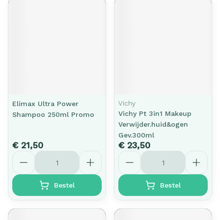
Vichy
Elimax Ultra Power
Vichy Pt 3in1 Makeup
Shampoo 250ml Promo
Verwijder.huid&ogen
Gev.300ml
€ 21,50
€ 23,50
Aantal
Aantal
Bestel
Bestel