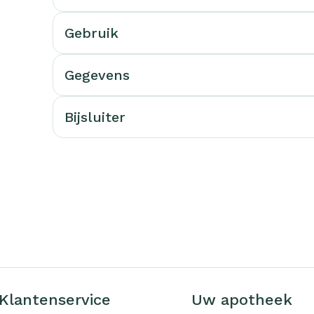
rging
Supplementen
Insectenw
Gebruik
middelen
n
Mondmaskers
issen
Gegevens
-
id
d
Bijsluiter
Zelfbruiner
Scheren
Klantenservice
Uw apotheek