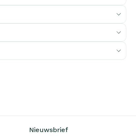
erende
Parfums en
geurproducten
CBD
Nieuwsbrief