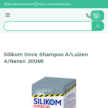
Ga naar de inhoud
Apothekersadvies
Snelle beschikbaarheid
Menu
Zoek
Product, merk, categorie...
Silikom Once Shampoo A/Luizen
A/Neten 200Ml