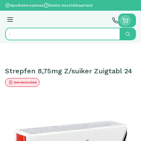
Ga naar de inhoud
Apothekersadvies
Snelle beschikbaarheid
Menu
Zoek
Product, merk, categorie...
Strepfen 8,75mg Z/suiker Zuigtabl 24
Geneesmiddel