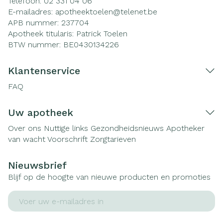
Telefoon:
02 331 04 06
E-mailadres:
apotheektoelen@
telenet.be
APB nummer:
237704
Apotheek titularis:
Patrick Toelen
BTW nummer:
BE0430134226
Klantenservice
FAQ
Uw apotheek
Over ons
Nuttige links
Gezondheidsnieuws
Apotheker
van wacht
Voorschrift
Zorgtarieven
Nieuwsbrief
Blijf op de hoogte van nieuwe producten en promoties
E-mail adres