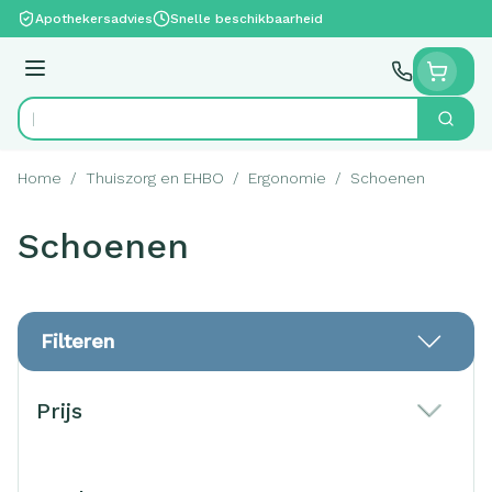
Ga naar de inhoud
Apothekersadvies
Snelle beschikbaarheid
Menu
Zoek
Product, merk, categorie...
Home
/
Thuiszorg en EHBO
/
Ergonomie
/
Schoenen
Schoenen
Filteren
Doorgaan naar productlijst
Prijs
filter