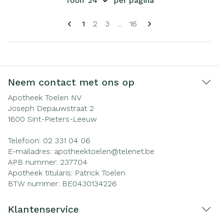
Toon
per pagina
Pagina's
U lees momenteel pagina
Pagina
Pagina
Pagina
1
2
3
...
16
Neem contact met ons op
Apotheek Toelen NV
Joseph Depauwstraat 2
1600
Sint-Pieters-Leeuw
Telefoon:
02 331 04 06
E-mailadres:
apotheektoelen@
telenet.be
APB nummer:
237704
Apotheek titularis:
Patrick Toelen
BTW nummer:
BE0430134226
Klantenservice