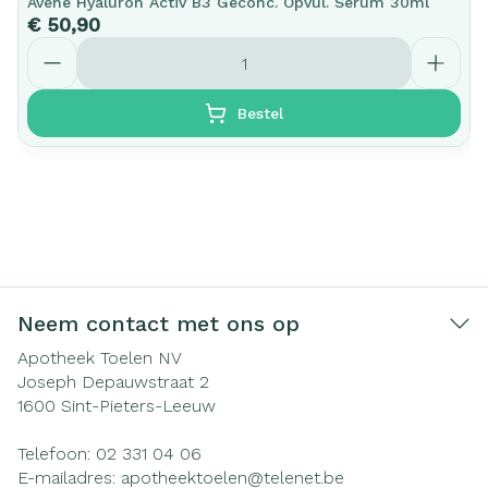
Avene Hyaluron Activ B3 Geconc. Opvul. Serum 30ml
€ 50,90
Aantal
Bestel
Neem contact met ons op
Apotheek Toelen NV
Joseph Depauwstraat 2
1600
Sint-Pieters-Leeuw
Telefoon:
02 331 04 06
E-mailadres:
apotheektoelen@
telenet.be