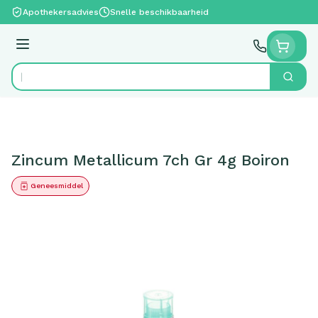
Ga naar de inhoud
Apothekersadvies
Snelle beschikbaarheid
Menu
Zoek
Product, merk, categorie...
Zincum Metallicum 7ch Gr 4g Boiron
Geneesmiddel