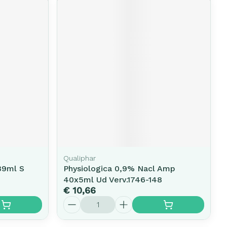
Qualiphar
89ml S
Physiologica 0,9% Nacl Amp
40x5ml Ud Verv.1746-148
€ 10,66
Aantal