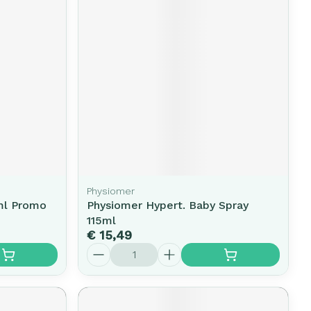
erende
Parfums en
geurproducten
Physiomer
ml Promo
Physiomer Hypert. Baby Spray
CBD
115ml
€ 15,49
Aantal