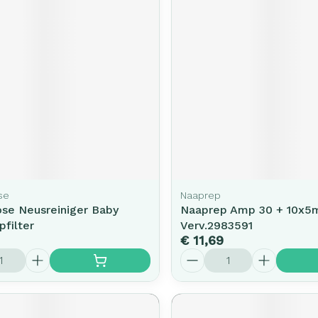
rging
Supplementen
Insectenw
middelen
n
Mondmaskers
issen
-
id
d
se
Naaprep
ose Neusreiniger Baby
Naaprep Amp 30 + 10x5
Zelfbruiner
Scheren
filter
Verv.2983591
€ 11,69
Aantal