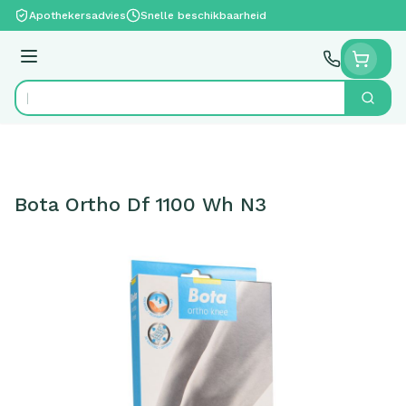
Ga naar de inhoud
Apothekersadvies
Snelle beschikbaarheid
Menu
Zoek
Product, merk, categorie...
Bota Ortho Df 1100 Wh N3