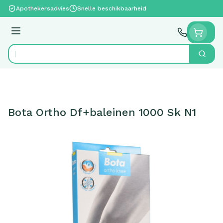
Ga naar de inhoud
Apothekersadvies
Snelle beschikbaarheid
Menu
Zoek
Product, merk, categorie...
Bota Ortho Df+baleinen 1000 Sk N1