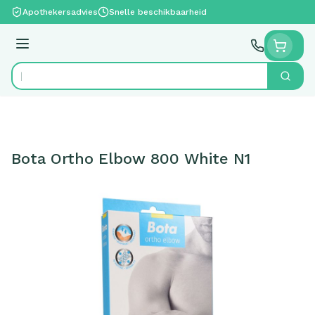
Ga naar de inhoud
Apothekersadvies
Snelle beschikbaarheid
Menu
Zoek
Product, merk, categorie...
Bota Ortho Elbow 800 White N1