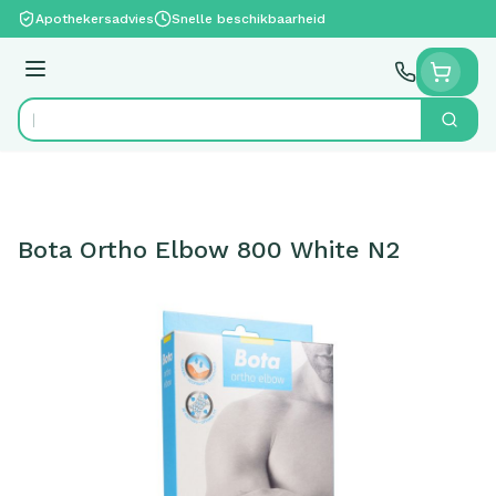
Ga naar de inhoud
Apothekersadvies
Snelle beschikbaarheid
Menu
Zoek
Product, merk, categorie...
Bota Ortho Elbow 800 White N2