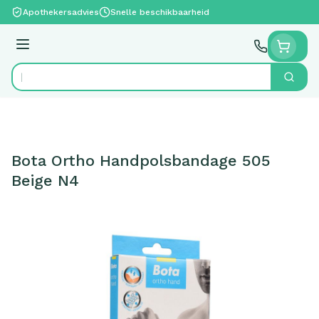
Ga naar de inhoud
Apothekersadvies
Snelle beschikbaarheid
Menu
Zoek
Product, merk, categorie...
Bota Ortho Handpolsbandage 505
Beige N4