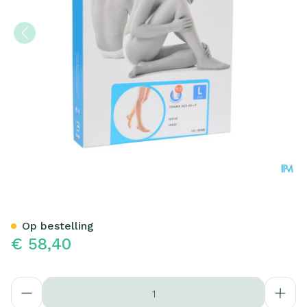
Bota Tovarix 20/ii Kous Ad+
Op bestelling
€ 58,40
Aantal