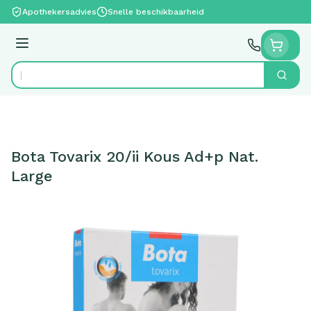
Ga naar de inhoud
Apothekersadvies
Snelle beschikbaarheid
Menu
Zoek
Product, merk, categorie...
Bota Tovarix 20/ii Kous Ad+p Nat.
Large