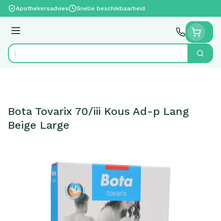
Ga naar de inhoud
Apothekersadvies
Snelle beschikbaarheid
Menu
Zoek
Product, merk, categorie...
Bota Tovarix 70/iii Kous Ad-p Lang
Beige Large