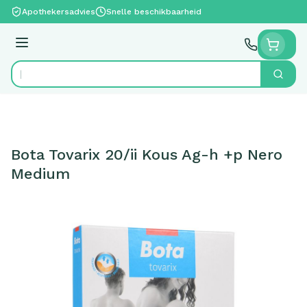
Ga naar de inhoud
Apothekersadvies
Snelle beschikbaarheid
Menu
Zoek
Product, merk, categorie...
Bota Tovarix 20/ii Kous Ag-h +p Nero
Medium