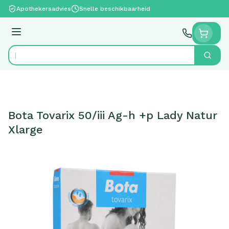
Ga naar de inhoud
Apothekersadvies
Snelle beschikbaarheid
Menu
Zoek
Product, merk, categorie...
Bota Tovarix 50/iii Ag-h +p Lady Natur
Xlarge