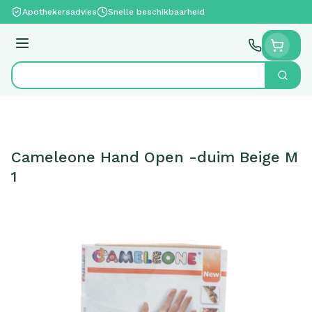
Ga naar de inhoud
Apothekersadvies
Snelle beschikbaarheid
Menu
Zoek
Product, merk, categorie...
Cameleone Hand Open -duim Beige M
1