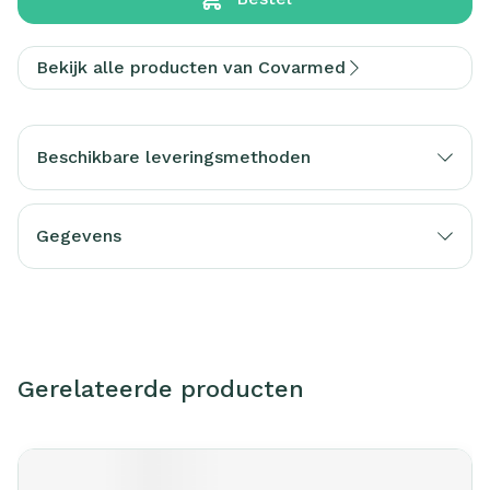
Bekijk alle producten van Covarmed
Beschikbare leveringsmethoden
Gegevens
Gerelateerde producten
Navigeren door de elementen van de carrousel is mogelijk m
Druk om carrousel over te slaan
Druk op om naar carrouselnavigatie te gaan